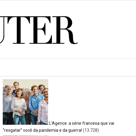
<SPAN>POSTS MAIS LIDOS</SPAN>
L’Agence: a série francesa que vai
“resgatar” você da pandemia e da guerra!
(13.728)