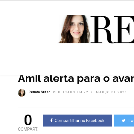
HOME
»
SAÚDE E BEM ESTAR
TOP NEWS
Amil alerta para o av
Renata Suter
PUBLICADO EM 22 DE MARÇO DE 2021
0
Compartilhar no Facebook
Twi
COMPART.