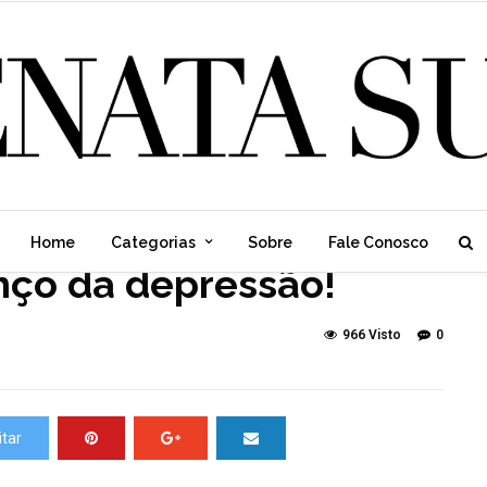
Home
Categorias
Sobre
Fale Conosco
anço da depressão!
966 Visto
0
tar