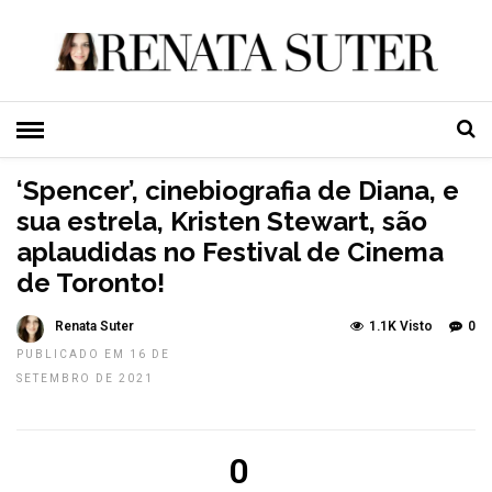
HOME
»
ARTE
TOP NEWS
‘Spencer’, cinebiografia de Diana, e
sua estrela, Kristen Stewart, são
aplaudidas no Festival de Cinema
de Toronto!
Renata Suter
1.1K Visto
0
PUBLICADO EM 16 DE
SETEMBRO DE 2021
0