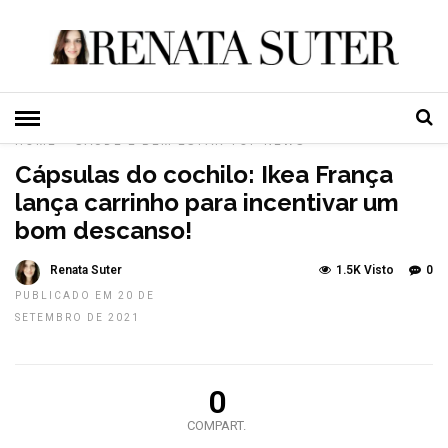
HOME
»
SAÚDE E BEM ESTAR
TOP NEWS
Cápsulas do cochilo: Ikea França
lança carrinho para incentivar um
bom descanso!
Renata Suter
1.5K Visto
0
PUBLICADO EM 20 DE
SETEMBRO DE 2021
0
COMPART.