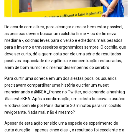
De acordo com a Ikea, para alcançar o maior bem estar possível,
as pessoas devem buscar um colchão firme – ou de firmeza
mediana -, colchas leves para o verão e edredons mais pesados
para o inverno e travesseiros ergonômicos sempre. O cochilo, que
deve ser curto, dá a quem opta por ele uma série de resultados
positivos: capacidade de vigilância e concentração restauradas,
além de bom humor e o melhor desempenho do cérebro.
Para curtir uma soneca em um dos siestas pods, os usuários
precisavam compartilhar uma história ou criar um tweet
mencionando a @IKEA_france no Twitter, adicionando a hashtag
#lasiesteIKEA. Após a confirmação, um ciclista buscava o usuário
e rodava com ele por Paris durante 30 minutos para um cochilo
revigorante. Nada mal, não é mesmo?
Apesar de esta ação ter sido uma espécie de experimento de
curta duração – apenas cinco dias -, o resultado foi excelente e a