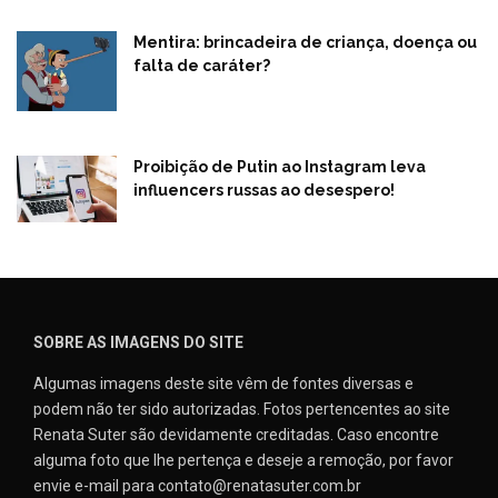
Mentira: brincadeira de criança, doença ou
falta de caráter?
Proibição de Putin ao Instagram leva
influencers russas ao desespero!
SOBRE AS IMAGENS DO SITE
Algumas imagens deste site vêm de fontes diversas e
podem não ter sido autorizadas. Fotos pertencentes ao site
Renata Suter são devidamente creditadas. Caso encontre
alguma foto que lhe pertença e deseje a remoção, por favor
envie e-mail para contato@renatasuter.com.br