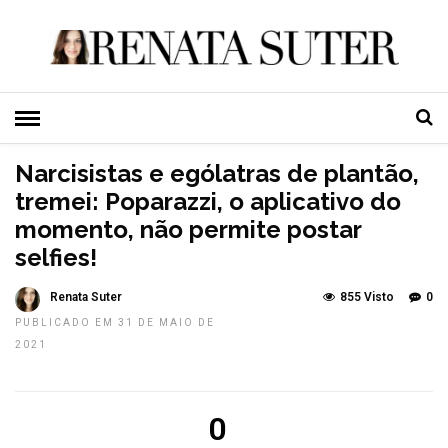
HOME
»
MÍDIA E MARKETING
TOP NEWS
Narcisistas e ególatras de plantão,
tremei: Poparazzi, o aplicativo do
momento, não permite postar
selfies!
Renata Suter
855 Visto
0
PUBLICADO EM 31 DE MAIO DE
2021
0