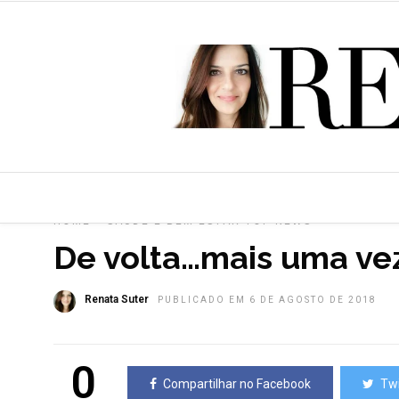
HOME
»
SAÚDE E BEM ESTAR
TOP NEWS
De volta…mais uma ve
Renata Suter
PUBLICADO EM 6 DE AGOSTO DE 2018
0
Compartilhar no Facebook
Twi