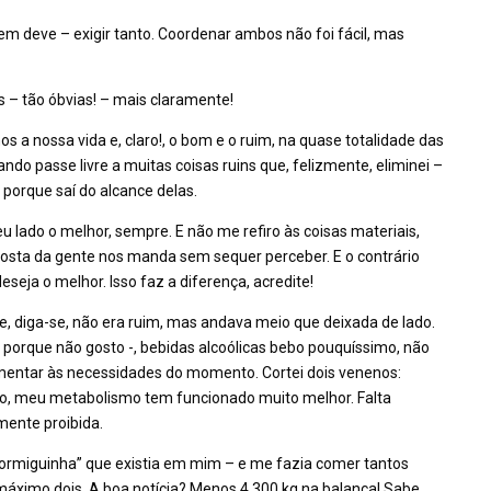
 deve – exigir tanto. Coordenar ambos não foi fácil, mas
– tão óbvias! – mais claramente!
 nossa vida e, claro!, o bom e o ruim, na quase totalidade das
ndo passe livre a muitas coisas ruins que, felizmente, eliminei –
 porque saí do alcance delas.
eu lado o melhor, sempre. E não me refiro às coisas materiais,
osta da gente nos manda sem sequer perceber. E o contrário
seja o melhor. Isso faz a diferença, acredite!
 diga-se, não era ruim, mas andava meio que deixada de lado.
porque não gosto -, bebidas alcoólicas bebo pouquíssimo, não
imentar às necessidades do momento. Cortei dois venenos:
ário, meu metabolismo tem funcionado muito melhor. Falta
mente proibida.
ormiguinha” que existia em mim – e me fazia comer tantos
máximo dois. A boa notícia? Menos 4,300 kg na balança! Sabe