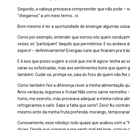
Segundo, a cabeça precisava compreender que não pode – nem
“chegamos” a um meio termo…rs
Bom mesmo é ter a oportunidade de enxergar algumas coisas 
Como por exemplo, entender que somos nós quem conduzimos a
vezes, só “participam” daquilo que permitimos. E eu andava da
espero! – definitivamente! Energias ruins que ficaram pra trás
E é isso que posso sugerir a você que me lê agora: tenha ao s
caras ou sofisticadas, mas aos sentimentos bons que quem g
também. Cuide-se, proteja-se, saia do foco de quem não lhe de
Como também fez a diferença rever a minha alimentação que,
Amo verduras, legumes e frutas! Não como carne vermelha – 
fumo, me exercito, mas precisava adequar a minha rotina al
refrigerantes e café. Sabe a falta que senti? Zero! Ao contr
mesmo sinto da minha fruta preferida: morango, temporaria
Curiosamente, esse reboliço todo quase que acabou com a “f
doces. Desde que comecei a me sentir mal até hoje, comi no 