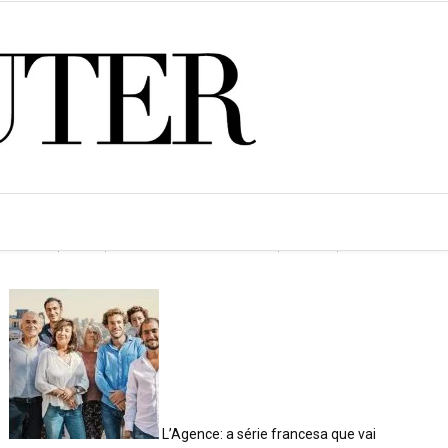
<SPAN>POSTS MAIS LIDOS</SPAN>
L’Agence: a série francesa que vai