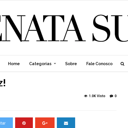
Home
Categorias
Sobre
Fale Conosco
z!
1.0K Visto
0
tar