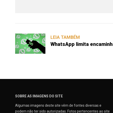
LEIA TAMBÉM
WhatsApp limita encamin
SOBRE AS IMAGENS DO SITE
Algumas imagens deste site vêm de fontes diversas e
podem não ter sido autorizadas. Fotos pertencentes ao site