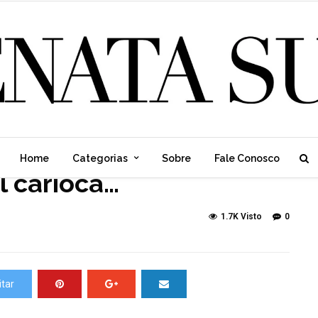
Home
Categorias
Sobre
Fale Conosco
l carioca…
1.7K Visto
0
tar