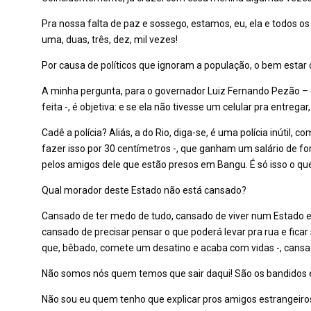
Pra nossa falta de paz e sossego, estamos, eu, ela e todos os
uma, duas, três, dez, mil vezes!
Por causa de políticos que ignoram a população, o bem estar 
A minha pergunta, para o governador Luiz Fernando Pezão – 
feita -, é objetiva: e se ela não tivesse um celular pra entrega
Cadê a polícia? Aliás, a do Rio, diga-se, é uma polícia inútil,
fazer isso por 30 centímetros -, que ganham um salário de 
pelos amigos dele que estão presos em Bangu. É só isso o que 
Qual morador deste Estado não está cansado?
Cansado de ter medo de tudo, cansado de viver num Estado em 
cansado de precisar pensar o que poderá levar pra rua e fica
que, bêbado, comete um desatino e acaba com vidas -, cansa
Não somos nós quem temos que sair daqui! São os bandidos e
Não sou eu quem tenho que explicar pros amigos estrangeiros