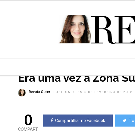
HOME
»
RIO
TOP NEWS
Era uma vez a Zona Su
Renata Suter
PUBLICADO EM 5 DE FEVEREIRO DE 2018
0
Compartilhar no Facebook
Twi
COMPART.