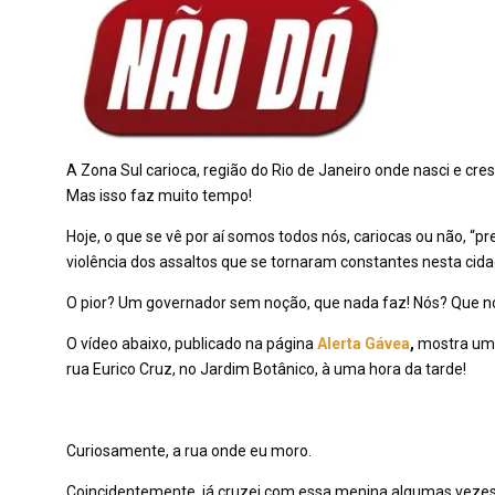
A Zona Sul carioca, região do Rio de Janeiro onde nasci e cres
Mas isso faz muito tempo!
Hoje, o que se vê por aí somos todos nós, cariocas ou não, “pr
violência dos assaltos que se tornaram constantes nesta cida
O pior? Um governador sem noção, que nada faz! Nós? Que 
O vídeo abaixo, publicado na página
Alerta Gávea
,
mostra uma 
rua Eurico Cruz, no Jardim Botânico, à uma hora da tarde!
Curiosamente, a rua onde eu moro.
Coincidentemente, já cruzei com essa menina algumas vezes 