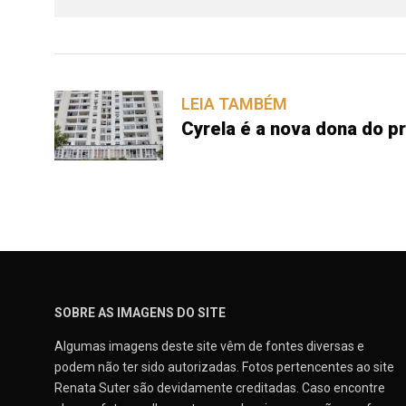
LEIA TAMBÉM
Cyrela é a nova dona do p
SOBRE AS IMAGENS DO SITE
Algumas imagens deste site vêm de fontes diversas e
podem não ter sido autorizadas. Fotos pertencentes ao site
Renata Suter são devidamente creditadas. Caso encontre