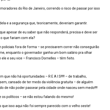
 moradores do Rio de Janeiro, correndo o risco de passar por isso
dela e a segurança que, teoricamente, deveriam garantir.
que apesar de eu saber que não responderá, precisa e deve ser
r, o que fariam com ela?
 com policiais fora de forma – se precisarem correr não conseguirão
fome, enquanto o governador ganha um bom salário pra olhar
ele e seu vice – Francisco Dornelles – têm feito.
que não há oportunidades – R E A I S!!!!! – de trabalho,
r sem, cansado de ter medo da violência gratuita – de alguém
do de não poder passear pela cidade onde nasceu sem medo!!!!
 os políticos – se não estou falando do mesmo!
 que isso aqui não foi sempre parecido com o velho oeste!