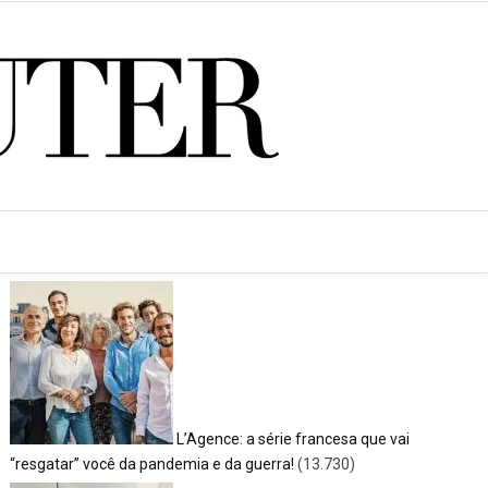
<SPAN>POSTS MAIS LIDOS</SPAN>
L’Agence: a série francesa que vai
“resgatar” você da pandemia e da guerra!
(13.730)