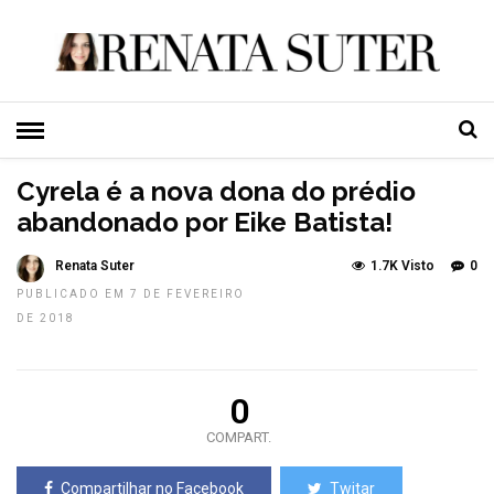
HOME
»
RIO
TOP NEWS
Cyrela é a nova dona do prédio
abandonado por Eike Batista!
Renata Suter
1.7K Visto
0
PUBLICADO EM 7 DE FEVEREIRO
DE 2018
0
COMPART.
Compartilhar no Facebook
Twitar