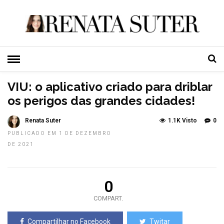
HOME
»
TECNOLOGIA
TOP NEWS
VIU: o aplicativo criado para driblar
os perigos das grandes cidades!
Renata Suter
1.1K Visto
0
PUBLICADO EM 1 DE DEZEMBRO
DE 2021
0
COMPART.
Compartilhar no Facebook
Twitar