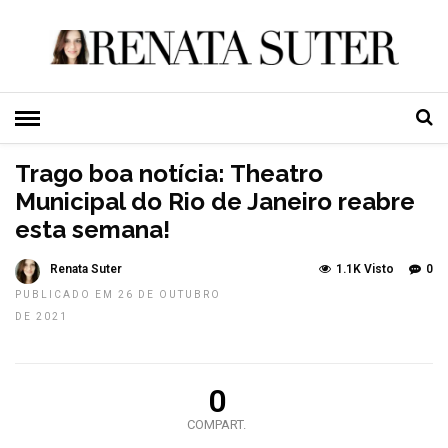
HOME
»
CULTURA E LAZER
TOP NEWS
Trago boa notícia: Theatro
Municipal do Rio de Janeiro reabre
esta semana!
Renata Suter
1.1K Visto
0
PUBLICADO EM 26 DE OUTUBRO
DE 2021
0
COMPART.