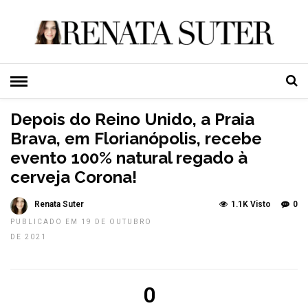
HOME
»
EVENTOS
TOP NEWS
Depois do Reino Unido, a Praia
Brava, em Florianópolis, recebe
evento 100% natural regado à
cerveja Corona!
Renata Suter
1.1K Visto
0
PUBLICADO EM 19 DE OUTUBRO
DE 2021
0