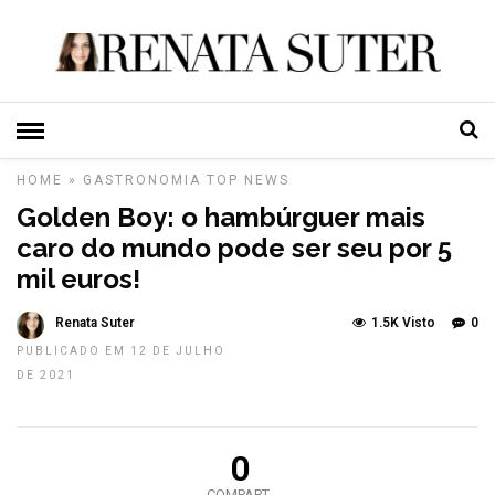
HOME
»
GASTRONOMIA
TOP NEWS
Golden Boy: o hambúrguer mais
caro do mundo pode ser seu por 5
mil euros!
Renata Suter
1.5K Visto
0
PUBLICADO EM 12 DE JULHO
DE 2021
0
COMPART.