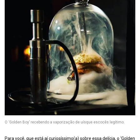
O ‘Golden Boy’ recebendo a vaporização de uísque escocês legítimo.
Para você, que está aí curiosíssimo(a) sobre essa delícia, o ‘Golden