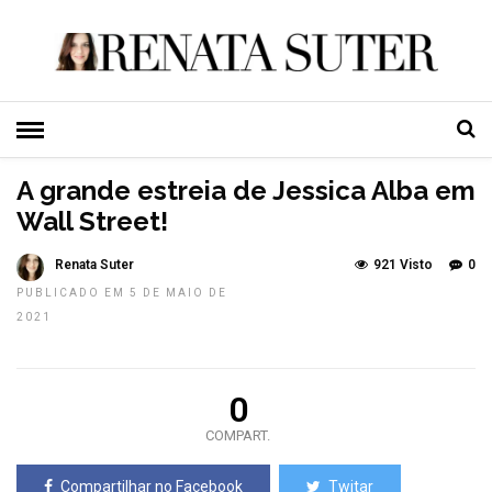
HOME
»
GENTE
TOP NEWS
A grande estreia de Jessica Alba em
Wall Street!
Renata Suter
921 Visto
0
PUBLICADO EM 5 DE MAIO DE
2021
0
COMPART.
Compartilhar no Facebook
Twitar