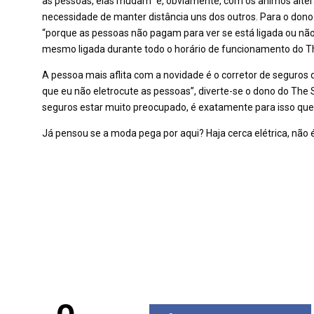
às pessoas, elas mudam” e, obviamente, com os ânimos alterado
necessidade de manter distância uns dos outros. Para o don
“porque as pessoas não pagam para ver se está ligada ou não
mesmo ligada durante todo o horário de funcionamento do Th
A pessoa mais aflita com a novidade é o corretor de seguros 
que eu não eletrocute as pessoas”, diverte-se o dono do The S
seguros estar muito preocupado, é exatamente para isso que 
Já pensou se a moda pega por aqui? Haja cerca elétrica, nã