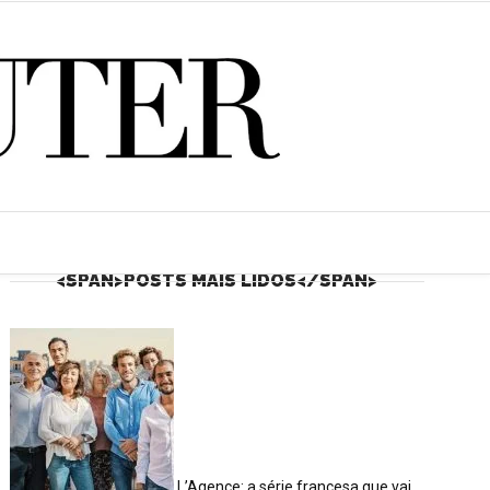
<SPAN>POSTS MAIS LIDOS</SPAN>
L’Agence: a série francesa que vai