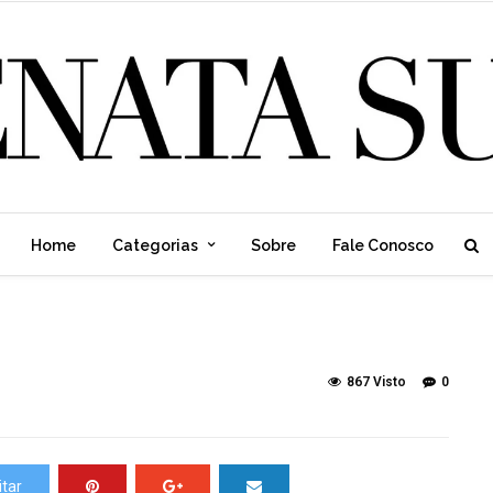
Home
Categorias
Sobre
Fale Conosco
867 Visto
0
tar