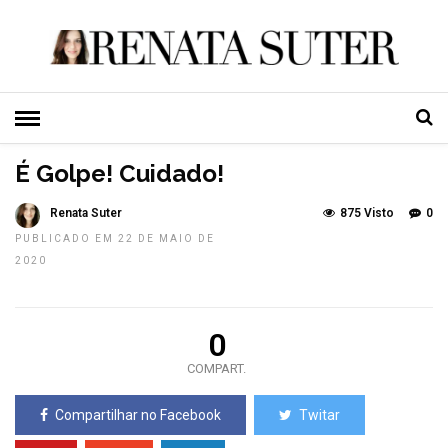
HOME
»
TOP NEWS
É Golpe! Cuidado!
Renata Suter
875 Visto
0
PUBLICADO EM 22 DE MAIO DE
2020
0
COMPART.
Compartilhar no Facebook
Twitar