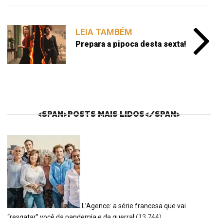
LEIA TAMBÉM
Prepara a pipoca desta sexta!
<SPAN>POSTS MAIS LIDOS</SPAN>
L’Agence: a série francesa que vai
“resgatar” você da pandemia e da guerra!
(13.744)