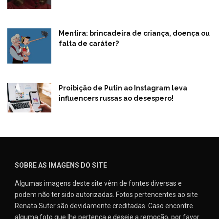
Mentira: brincadeira de criança, doença ou
falta de caráter?
Proibição de Putin ao Instagram leva
influencers russas ao desespero!
SOBRE AS IMAGENS DO SITE
Algumas imagens deste site vêm de fontes diversas e
podem não ter sido autorizadas. Fotos pertencentes ao site
Renata Suter são devidamente creditadas. Caso encontre
alguma foto que lhe pertença e deseje a remoção, por favor