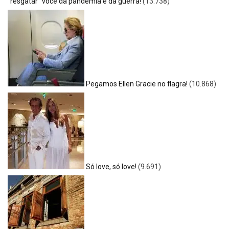
“resgatar” você da pandemia e da guerra!
(13.738)
Pegamos Ellen Gracie no flagra!
(10.868)
Só love, só love!
(9.691)