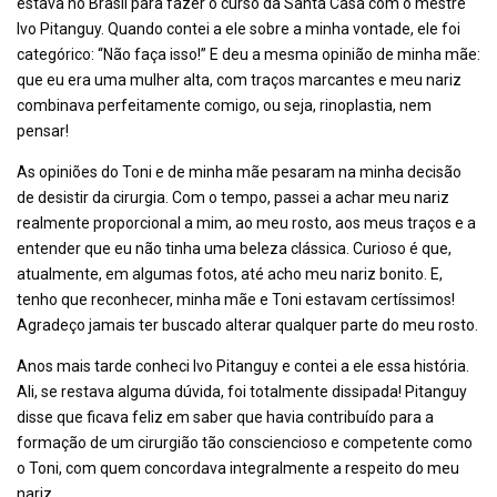
estava no Brasil para fazer o curso da Santa Casa com o mestre
Ivo Pitanguy. Quando contei a ele sobre a minha vontade, ele foi
categórico: “Não faça isso!” E deu a mesma opinião de minha mãe:
que eu era uma mulher alta, com traços marcantes e meu nariz
combinava perfeitamente comigo, ou seja, rinoplastia, nem
pensar!
As opiniões do Toni e de minha mãe pesaram na minha decisão
de desistir da cirurgia. Com o tempo, passei a achar meu nariz
realmente proporcional a mim, ao meu rosto, aos meus traços e a
entender que eu não tinha uma beleza clássica. Curioso é que,
atualmente, em algumas fotos, até acho meu nariz bonito. E,
tenho que reconhecer, minha mãe e Toni estavam certíssimos!
Agradeço jamais ter buscado alterar qualquer parte do meu rosto.
Anos mais tarde conheci Ivo Pitanguy e contei a ele essa história.
Ali, se restava alguma dúvida, foi totalmente dissipada! Pitanguy
disse que ficava feliz em saber que havia contribuído para a
formação de um cirurgião tão consciencioso e competente como
o Toni, com quem concordava integralmente a respeito do meu
nariz.