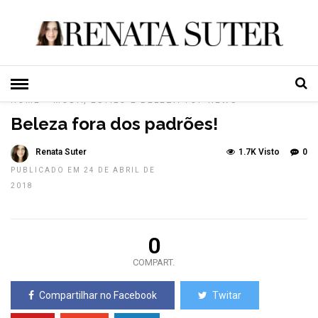
HOME
»
MODA, ESTILO E BELEZA
TOP NEWS
Beleza fora dos padrões!
Renata Suter
1.7K Visto
0
PUBLICADO EM 24 DE ABRIL DE
2018
0
COMPART.
Compartilhar no Facebook
Twitar