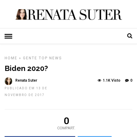
HOME
»
GENTE
TOP NEWS
Biden 2020?
Renata Suter
1.1K Visto
0
PUBLICADO EM 13 DE
NOVEMBRO DE 2017
0
COMPART.