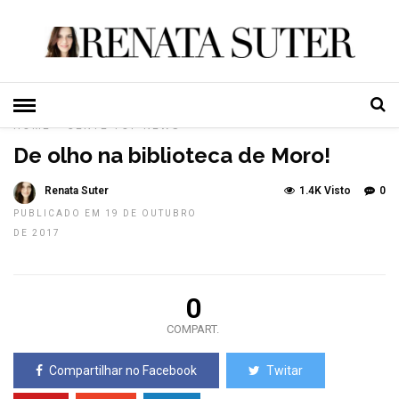
HOME
»
GENTE
TOP NEWS
De olho na biblioteca de Moro!
Renata Suter
1.4K Visto
0
PUBLICADO EM 19 DE OUTUBRO
DE 2017
0
COMPART.
Compartilhar no Facebook
Twitar