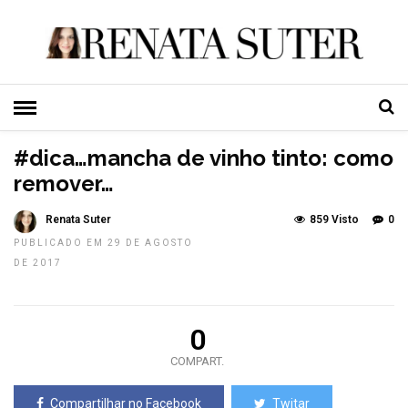
HOME
»
TOP NEWS
#dica…mancha de vinho tinto: como
remover…
Renata Suter
859 Visto
0
PUBLICADO EM 29 DE AGOSTO
DE 2017
0
COMPART.
Compartilhar no Facebook
Twitar