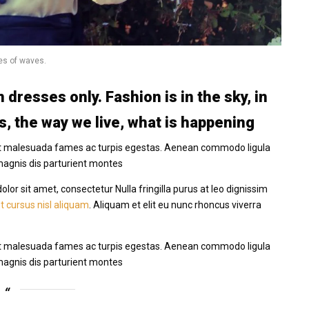
ies of waves.
 dresses only. Fashion is in the sky, in
as, the way we live, what is happening
us et malesuada fames ac turpis egestas. Aenean commodo ligula
magnis dis parturient montes
or sit amet, consectetur Nulla fringilla purus at leo dignissim
t cursus nisl aliquam
. Aliquam et elit eu nunc rhoncus viverra
us et malesuada fames ac turpis egestas. Aenean commodo ligula
magnis dis parturient montes