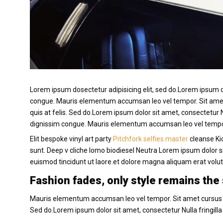
Lorem ipsum dosectetur adipisicing elit, sed do.Lorem ipsum dol
congue. Mauris elementum accumsan leo vel tempor. Sit amet c
quis at felis. Sed do.Lorem ipsum dolor sit amet, consectetur N
dignissim congue. Mauris elementum accumsan leo vel temp
Elit bespoke vinyl art party
Pitchfork selfies master
cleanse Kic
sunt. Deep v cliche lomo biodiesel Neutra Lorem ipsum dolor 
euismod tincidunt ut laore.et dolore magna aliquam erat volut
Fashion fades, only style remains th
Mauris elementum accumsan leo vel tempor. Sit amet cursus nis
Sed do.Lorem ipsum dolor sit amet, consectetur Nulla fringilla