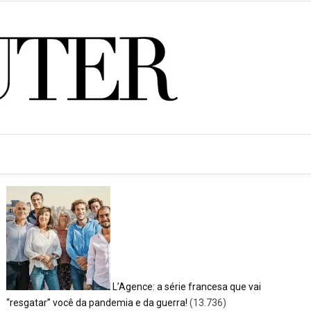
<SPAN>POSTS MAIS LIDOS</SPAN>
L’Agence: a série francesa que vai
“resgatar” você da pandemia e da guerra!
(13.736)