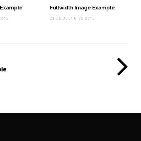
r Example
Fullwidth Image Example
2015
22 DE JULHO DE 2015
ple