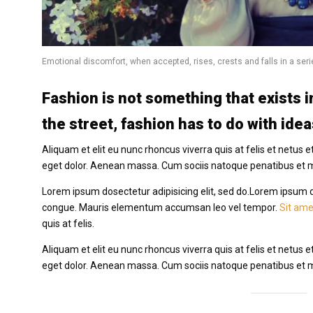
Emotional discomfort, when accepted, rises, crests and falls in a ser
Fashion is not something that exists in
the street, fashion has to do with ide
Aliquam et elit eu nunc rhoncus viverra quis at felis et net
eget dolor. Aenean massa. Cum sociis natoque penatibus et 
Lorem ipsum dosectetur adipisicing elit, sed do.Lorem ipsum dol
congue. Mauris elementum accumsan leo vel tempor.
Sit ame
quis at felis.
Aliquam et elit eu nunc rhoncus viverra quis at felis et net
eget dolor. Aenean massa. Cum sociis natoque penatibus et 