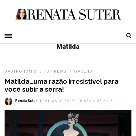
HOME
» MATILDA
Matilda
GASTRONOMIA
/
TOP NEWS
/
VIAGENS
Matilda…uma razão irresistível para
você subir a serra!
Renata Suter
PUBLICADO EM 25 DE ABRIL DE 2017