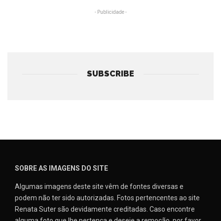
- Publicidade -
SUBSCRIBE
SOBRE AS IMAGENS DO SITE
Algumas imagens deste site vêm de fontes diversas e
podem não ter sido autorizadas. Fotos pertencentes ao site
Renata Suter são devidamente creditadas. Caso encontre
alguma foto que lhe pertença e deseje a remoção, por favor