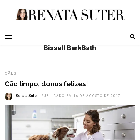
HOME
» BISSELL BARKBATH
Bissell BarkBath
CÃES
Cão limpo, donos felizes!
Renata Suter
PUBLICADO EM 16 DE AGOSTO DE 2017